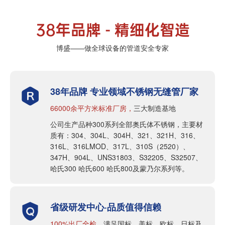
38年品牌 - 精细化智造
博盛——做全球设备的管道安全专家
38年品牌 专业领域不锈钢无缝管厂家

66000余平方米标准厂房，
三大制造基地
公司生产品种300系列全部奥氏体不锈钢，主要材
质有：304、304L、304H、321、321H、316、
316L、316LMOD、317L、310S（2520）、
347H、904L、UNS31803、S32205、S32507、
哈氏300 哈氏600 哈氏800及蒙乃尔系列等。
省级研发中心·品质值得信赖

100%出厂全检，
满足国标、美标、欧标、日标及